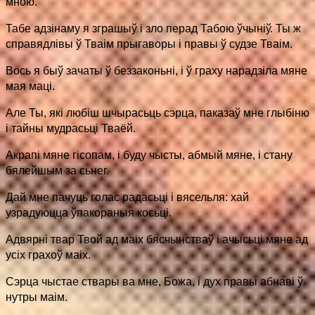
мною.
Табе адзінаму я зграшыў і зло перад Табою ўчыніў. Ты ж
справядлівы ў Тваім прыгаворы і правы ў судзе Тваім.
Вось я быў зачаты ў беззаконьні, і ў граху нарадзіла мяне
мая маці.
Але Ты, які любіш шчырасьць сэрца, паказаў мне глыбіню
і тайны мудрасьці Тваёй.
Акрапі мяне гісопам, і буду чысты, абмый мяне, і стану
бялейшым за сьнег.
Дай мне пачуць голас радасьці і вясельля: хай
узрадуюцца ўпакораныя косьці.
Адвярні твар Твой ад маіх бясчынстваў і ачысьці мяне ад
усіх грахоў маіх.
Сэрца чыстае ствары ва мне, Божа, і дух правы абнаві ў
нутры маім.