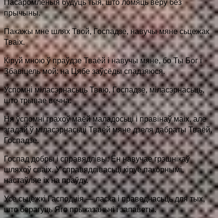
Пасаромленыя будуць тыя, што ломяць веру без
прычыны.
Пакажы мне шлях Твой, Госпадзе, навучы мяне сьцежак
Тваіх.
Кіруй мною ў праўдзе Тваёй і навучы мяне, бо Ты Бог і
Збавіцель мой: на Цябе заўсёды спадзяюся.
Успомні міласэрнасьць Тваю, Госпадзе, міласэрнасьць,
што трывае вечна.
Ня ўспомні грахоў маёй маладосьці і правінаў маіх, але
згадай ў міласэрнасьці Тваёй мяне дзеля дабраты Тваёй,
Госпадзе.
Госпад добры і справядлівы: Ён навучае грэшнікаў
шляхоў сваіх. У справядлівасьці кіруе пакорнымі,
настаўляе іх на праўду.
Усе сьцежкі Гасподнія — ласка і праведнасьць для тых,
што берагуць Яго прыказаньні і запаветы.