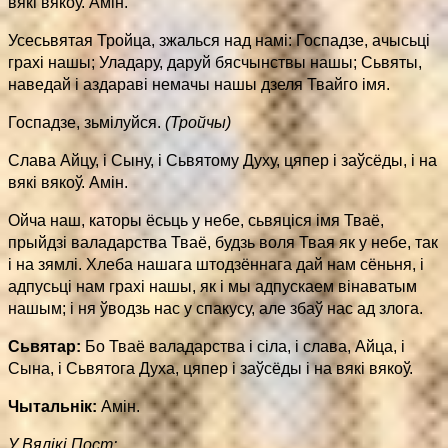
вякі вякоў. Амін.
Усесьвятая Тройца, зжалься над намі: Госпадзе, ачысьці
грахі нашы; Уладару, даруй бясчынствы нашы; Сьвяты,
наведай і аздараві немачы нашы дзеля Твайго імя.
Госпадзе, зьмілуйся.
(Тройчы)
Слава Айцу, і Сыну, і Сьвятому Духу, цяпер і заўсёды, і на
вякі вякоў. Амін.
Ойча наш, каторы ёсьць у небе, сьвяціся імя Тваё,
прыйдзі валадарства Тваё, будзь воля Твая як у небе, так
і на зямлі. Хлеба нашага штодзённага дай нам сёньня, і
адпусьці нам грахі нашы, як і мы адпускаем вінаватым
нашым; і ня ўводзь нас у спакусу, але збаў нас ад злога.
Сьвятар:
Бо Тваё валадарства і сіла, і слава, Айца, і
Сына, і Сьвятога Духа, цяпер і заўсёды і на вякі вякоў.
Чытальнік:
Амін.
У Вялікі Пост: