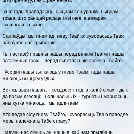
што прамінуў, і як страж начны.
Іхнія гады прападаюць, быццам сон уранку; быццам
трава, што раніцай расьце і квітнее, а вечарам,
скошаная, ссыхае.
Сапраўды, мы гінем ад гневу Твайго; суворасьць Твая
напаўняе нас трывогаю.
Ты паставіў правіны нашы перад вачамi Тваімі і нашы
патаемныя грахі – перад сьветласьцю аблічча Твайго.
I ўсе дні нашы зьнікаюць у гневе Тваiм; гады нашы
мінаюць быццам уздых.
Век жыцьця нашага – семдзесят год, а калі ў сілах – дык
да васьмідзесяці; i большасьць іх – турботы і марнасьць:
яны хутка мінаюць, i мы адлятаем.
Хто ведае сілу гневу Твайго, i суворасьць Тваю паводле
меры належнага Табе страху?
Навучы нас лічыць дні нашыя, каб нам прыдбаць