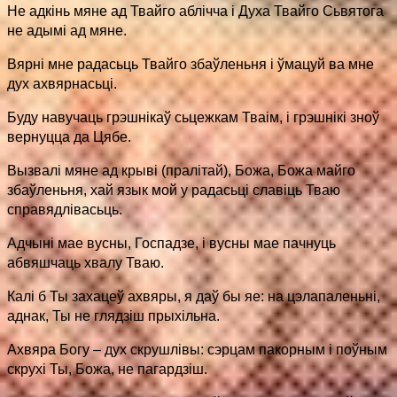
Не адкінь мяне ад Твайго аблічча і Духа Твайго Сьвятога
не адымі ад мяне.
Вярні мне радасьць Твайго збаўленьня і ўмацуй ва мне
дух ахвярнасьці.
Буду навучаць грэшнікаў сьцежкам Тваім, і грэшнікі зноў
вернуцца да Цябе.
Вызвалі мяне ад крыві (пралітай), Божа, Божа майго
збаўленьня, хай язык мой у радасьці славіць Тваю
справядлівасьць.
Адчыні мае вусны, Госпадзе, і вусны мае пачнуць
абвяшчаць хвалу Тваю.
Калі б Ты захацеў ахвяры, я даў бы яе: на цэлапаленьні,
аднак, Ты не глядзіш прыхільна.
Ахвяра Богу – дух скрушлівы: сэрцам пакорным і поўным
скрухі Ты, Божа, не пагардзіш.