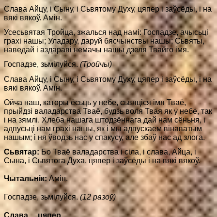
Слава Айцу, і Сыну, і Сьвятому Духу, цяпер і заўсёды, і на
вякі вякоў. Амін.
Усесьвятая Тройца, зжалься над намі: Госпадзе, ачысьці
грахі нашы; Уладару, даруй бясчынствы нашы; Сьвяты,
наведай і аздараві немачы нашы дзеля Твайго імя.
Госпадзе, зьмілуйся.
(Тройчы)
Слава Айцу, і Сыну, і Сьвятому Духу, цяпер і заўсёды, і на
вякі вякоў. Амін.
Ойча наш, каторы ёсьць у небе, сьвяціся імя Тваё,
прыйдзі валадарства Тваё, будзь воля Твая як у небе, так
і на зямлі. Хлеба нашага штодзённага дай нам сёньня, і
адпусьці нам грахі нашы, як і мы адпускаем вінаватым
нашым; і ня ўводзь нас у спакусу, але збаў нас ад злога.
Сьвятар:
Бо Тваё валадарства і сіла, і слава, Айца, і
Сына, і Сьвятога Духа, цяпер і заўсёды і на вякі вякоў.
Чытальнік:
Амін.
Госпадзе, зьмілуйся.
(12 разоў)
Слава ... цяпер ...