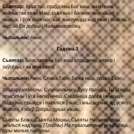
Сьвятар:
Хрыстос, праўдзівы Бог наш, малітвамі
найчыстае свае Маці, сьвятых і баганосных айцоў
нашых, і ўсіх сьвятых, хай зьмілуецца над намі і збавіць
нас, бо Ён добры і Чалавекалюбец.
Чытальнік:
Амін.
Гадзіна 3
Сьвятар:
Блаславёны Бог наш спрадвеку, цяпер і
заўсёды, і на вякі вякоў.
Чытальнік:
Амін. Слава Табе, Божа наш, слава Табе.
Уладару нябесны, Суцяшальнiку, Духу праўды, Ты ўсюды
прысутны і ўсё напаўняеш. Скарбніца дабра i жыцьця
Падаўча, прыйдзі і пасяліся ў нас, і ачысьці нас ад усяго
благога, і збаў, Добры, душы нашы.
Сьвяты Божа, Сьвяты Моцны, Сьвяты Несьмяротны,
зжалься над намі.
(Тройчы) На трысьвятым усе робяць
тры малыя паклоны.