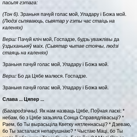
пасьля гэтага:
(Тон 6).
Зраньня пачуй голас мой, Уладару і Божа мой.
(Людзі сьпяваюць, сьвятар у гэты час стаіць на
каленях)
Верш:
Пачуй кліч мой, Госпадзе, будзь уважлівы да
ўздыханьняў маіх.
(Сьвятар чытае стоячы, людзі
стаяць на каленях)
Зраньня пачуй голас мой, Уладару і Божа мой.
Верш:
Бо да Цябе малюся. Госпадзе.
Зраньня пачуй голас мой, Уладару і Божа мой.
Слава ... Цяпер ...
(Багародзічны).
Як нам назваць Цябе, Поўная ласкі: *
небам, бо з Цябе зазьзяла Сонца Справядлівасьці? *
Раем, бо Ты вырасьціла Кветку нятленнасьці? * Дзеваю,
бо Ты засталася непарушнаю? * Чыстаю Маці, бо Ты