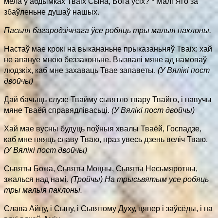
мела ў абдымках Тваіх Сына, Бога ўсіх? * Малі Яго за
збаўленьне душаў нашых.
Пасьля багародзічнага ўсе робяць тры малыя паклоны.
Настаў мае крокі на выкананьне прыказаньняў Тваіх: хай
не апануе мною беззаконьне. Вызвалі мяне ад намоваў
людзкіх, каб мне захаваць Твае запаветы.
(У Вялікі пост
двойчы)
Дай бачыць слузе Твайму сьвятло твару Твайго, і навучы
мяне Тваёй справядлівасьці.
(У Вялікі пост двойчы)
Хай мае вусны будуць поўныя хвалы Тваёй, Госпадзе,
каб мне пяяць славу Тваю, праз увесь дзень веліч Тваю.
(У Вялікі пост двойчы)
Сьвяты Божа, Сьвяты Моцны, Сьвяты Несьмяротны,
зжалься над намі.
(Тройчы) На трысьвятым усе робяць
тры малыя паклоны.
Слава Айцу, і Сыну, і Сьвятому Духу, цяпер і заўсёды, і на