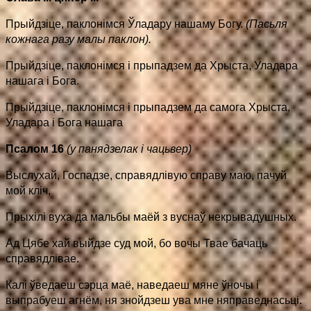
Прыйдзiце, паклонімся Ўладару нашаму Богу.
(Пасьля
кожнага разу малы паклон).
Прыйдзіце, паклонімся і прыпадзем да Хрыста, Уладара
нашага і Бога.
Прыйдзіце, паклонімся і прыпадзем да самога Хрыста,
Уладара і Бога нашага
Псалом 16
(у панядзелак і чацьвер)
Выслухай, Госпадзе, справядлівую справу маю, пачуй
мой кліч,
Прыхілі вуха да мальбы маёй з вуснаў некрывадушных.
Ад Цябе хай выйдзе суд мой, бо вочы Твае бачаць
справядлівае.
Калі ўведаеш сэрца маё, наведаеш мяне ўночы і
выпрабуеш агнём, ня знойдзеш ува мне няправеднасьці.