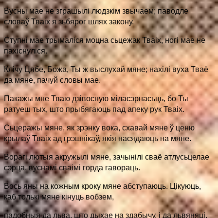
Вусны мае не зграшылі людзкім звычаем; паводле
словаў Тваіх я зьбярог шлях закону.
Ступні мае трымаліся моцна сьцежак Тваіх, ногі мае не
пахіснуліся.
Клічу Цябе, Божа, Ты ж выслухай мяне; нахілі вуха Тваё
да мяне, пачуй словы мае.
Пакажы мне Тваю дзівосную міласэрнасьць, бо Ты
ратуеш тых, што прыбягаюць пад апеку рук Тваіх.
Сьцеражы мяне, як зрэнку вока, схавай мяне ў ценю
крылаў Тваіх ад грэшнікаў, якія насядаюць на мяне.
Ворагі лютыя акружылі мяне, зачынілі сваё атлусьцелае
сэрца, вуснамі сваімі горда гавораць.
Вось яны на кожным кроку мяне абступаюць. Цікуюць,
каб толькі мяне кінуць вобзем,
падобныя да льва, што дыхае на здабычу, і да львяняці,