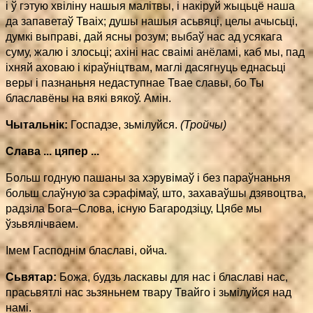
і ў гэтую хвіліну нашыя малітвы, і накіруй жыцьцё наша
да запаветаў Тваіх; душы нашыя асьвяці, целы ачысьці,
думкі выправі, дай ясны розум; выбаў нас ад усякага
суму, жалю і злосьці; ахiнi нас сваімі анёламі, каб мы, пад
іхняй аховаю і кіраўніцтвам, маглі дасягнуць еднасьці
веры і пазнаньня недаступнае Твае славы, бо Ты
блаславёны на вякі вякоў. Амін.
Чытальнік:
Госпадзе, зьмілуйся.
(Тройчы)
Слава ... цяпер ...
Больш годную пашаны за хэрувімаў і без параўнаньня
больш слаўную за сэрафімаў, што, захаваўшы дзявоцтва,
радзіла Бога–Слова, існую Багародзіцу, Цябе мы
ўзьвялічваем.
Імем Гасподнім блаславі, ойча.
Сьвятар:
Божа, будзь ласкавы для нас і блаславі нас,
прасьвятлі нас зьзяньнем твару Твайго і зьмілуйся над
намі.