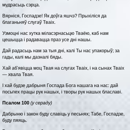
мудрасьць сэрца.
Вярніся, Госпадзе! Як доўга яшчэ? Прыхіліся да
благаньняў слугаў Тваiх.
Узмоцні нас хутка міласэрнасьцю Тваёю, каб нам
цешыцца і радавацца праз усе дні нашы.
Дай радасьць нам за тыя дні, калі Ты нас упакорыў; за
гады, калі мы дазналі бяды.
Хай аб'явіцца моц Твая на слугах Тваіх, і на сынах Тваіх
— хвала Твая.
І хай будзе дабрыня Госпада Бога нашага на нас: дай
посьпех працы рук нашых, і творы рук нашых блаславі.
Псалом 100
(у сераду)
Дабрыню i закон буду славіць у песьнях; Табе, Госпадзе,
буду пяяць.