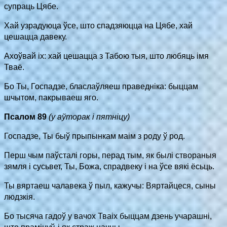
супраць Цябе.
Хай узрадуюца ўсе, што спадзяюцца на Цябе, хай
цешацца давеку.
Ахоўвай іх: хай цешацца з Табою тыя, што любяць імя
Тваё.
Бо Ты, Госпадзе, бласлаўляеш праведніка: быццам
шчытом, пакрываеш яго.
Псалом 89
(у аўторак і пятніцу)
Госпадзе, Ты быў прыпынкам маім з роду ў род.
Перш чым паўсталі горы, перад тым, як былі створаныя
зямля і сусьвет, Ты, Божа, спрадвеку і на ўсе вякі ёсьць.
Ты вяртаеш чалавека ў пыл, кажучы: Вяртайцеся, сыны
людзкія.
Бо тысяча гадоў у вачох Тваіх быццам дзень учарашні,