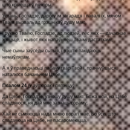
што крыецца ў пячоры.
Устань, Госпадзе, дарогу ім загарадзі і павалі іх, мячом
Тваім вызваль ад грэшнікаў душу маю,
І рукою Тваёю, Госпадзе, ад людзей, лёс якіх — дачаснае
жыцьцё, і жывот якіх напаўняеш Тваімі дастаткамі;
Чые сыны заўсёды сытыя, і рэшткі пакідаюць
немаўлятам.
А я ў праведнасьці пабачу твар Твой і, прачнуўшыся,
наталюся бачаньнем Цябе.
Псалом 24
(у аўторак і пятніцу)
Да Цябе, Госпадзе, узношу душу маю: Божа мой, на Цябе
спадзяюся, ня дай мне зазнаць сораму:
Хай не сьмяюцца нада мною ворагі мае. Бо ўсе, што
спадзяюца на Цябе, не пасаромеюцца.