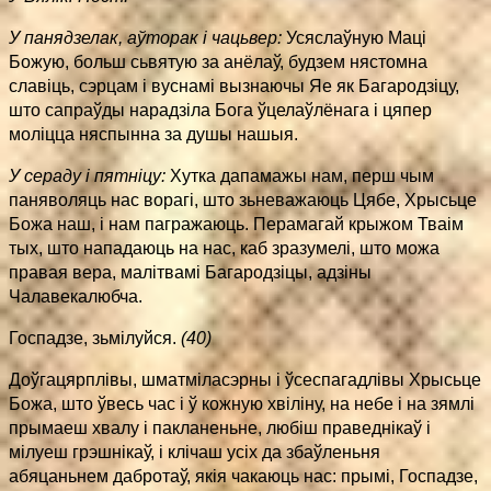
У панядзелак, аўторак і чацьвер:
Усяслаўную Маці
Божую, больш сьвятую за анёлаў, будзем нястомна
славіць, сэрцам і вуснамі вызнаючы Яе як Багародзіцу,
што сапраўды нарадзіла Бога ўцелаўлёнага і цяпер
моліцца няспынна за душы нашыя.
У сераду і пятніцу:
Хутка дапамажы нам, перш чым
паняволяць нас ворагі, што зьневажаюць Цябе, Хрысьце
Божа наш, і нам пагражаюць. Перамагай крыжом Тваім
тых, што нападаюць на нас, каб зразумелі, што можа
правая вера, малітвамі Багародзіцы, адзіны
Чалавекалюбча.
Госпадзе, зьмілуйся.
(40)
Доўгацярплівы, шматміласэрны і ўсеспагадлівы Хрысьце
Божа, што ўвесь час і ў кожную хвіліну, на небе і на зямлі
прымаеш хвалу і пакланеньне, любіш праведнікаў і
мілуеш грэшнікаў, і клічаш усіх да збаўленьня
абяцаньнем дабротаў, якія чакаюць нас: прымі, Госпадзе,