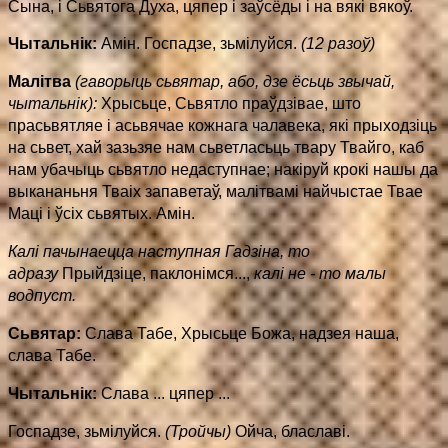
Сына, і Сьвятога Духа, цяпер і заўсёды і на вякі вякоў.
Чытальнік:
Амін. Госпадзе, зьмілуйся.
(12 разоў)
Малітва
(гаворыць сьвятар, або, дзе ёсьць звычай,
чытальнік):
Хрысьце, Сьвятло праўдзівае, што
прасьвятляе і асьвячае кожнага чалавека, які прыходзіць
на сьвет, хай зазьзяе нам сьветласьць твару Твайго, каб
нам убачыць сьвятло недаступнае; накіруй крокі нашы да
выкананьня Тваіх запаветаў, малітвамі найчыстае Твае
Маці і ўсіх сьвятых. Амін.
Калі пачынаецца наступная Гадзіна, то
адразу
Прыйдзіце, паклонімся...,
калі не - то малы
водпуст.
Сьвятар:
Слава Табе, Хрысьце Божа, надзея наша,
слава Табе.
Чытальнік:
Слава ... цяпер ...
Госпадзе, зьмілуйся.
(Тройчы)
Ойча, блаславі.