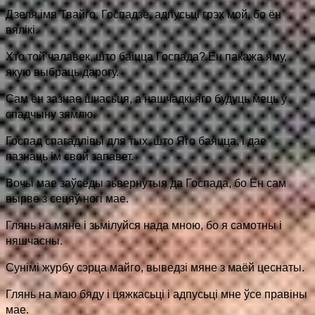
Дзеля імя Твайго, Госпадзе, адпусьці грэх мой, бо ён
вялікі.
Хто той чалавек, што баіцца Госпада? Ён пакажа яму,
якую выбраць дарогу.
Сам ён зазнае шчасьця, а нашчадкі яго будуць мець у
спадчыну зямлю.
Госпад спагадлівы для тых, што Яго баяцца, і дае
пазнаць ім свой запавет.
Вочы мае заўсёды зьвернутыя да Госпада, бо Ён сам
вырве з сецяў ногі мае.
Глянь на мяне і зьмілуйся нада мною, бо я самотны і
няшчасны.
Сунімі журбу сэрца майго, выведзі мяне з маёй цеснаты.
Глянь на маю бяду і цяжкасьці і адпусьці мне ўсе правіны
мае.