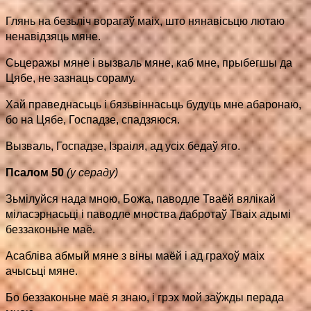
Глянь на безьліч ворагаў маіх, што нянавісьцю лютаю
ненавідзяць мяне.
Сьцеражы мяне і вызваль мяне, каб мне, прыбегшы да
Цябе, не зазнаць сораму.
Хай праведнасьць і бязьвіннасьць будуць мне абаронаю,
бо на Цябе, Госпадзе, спадзяюся.
Вызваль, Госпадзе, Ізраіля, ад усіх бедаў яго.
Псалом 50
(у сераду)
Зьмілуйся нада мною, Божа, паводле Тваёй вялікай
міласэрнасьці і паводле мноства дабротаў Тваіх адымі
беззаконьне маё.
Асабліва абмый мяне з віны маёй і ад грахоў маіх
ачысьці мяне.
Бо беззаконьне маё я знаю, і грэх мой заўжды перада