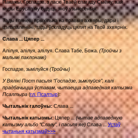
Пакажы, Госпадзе, з ласкі Тваёй спагаду Сыёну: хай
муры Ерусаліму будуць зноў узьнесеныя.
Тады глянеш прыхільна на правыя ахвяры, дары і
цэлапаленьні, тады ўскладуць цялят на Твой ахвярнік.
Слава ... Цяпер ...
Алілуя, алілуя, алілуя. Слава Табе, Божа.
(Тройчы з
малымі паклонамі)
Госпадзе, зьмілуйся
(Тройчы)
У Вялікі Пост пасьля “Госпадзе, зьмілуйся”, калі
прадбачыцца ўставам, чытаецца адпаведная катызма
Псалтыра
(
гл. Псалтыр
)
:
Чытальнік галоўны:
Слава ...
Чытальнік катызмы:
Цяпер ...
(чытае адпаведную
катызму альбо “Славу”, і пасьля яе)
Слава ...
Устаў
чытаньня катызмаў>>>