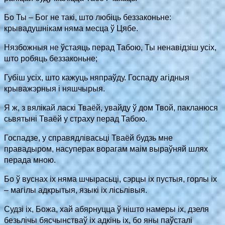
Бо Ты – Бог не такі, што любіць беззаконьне:
крывадушнікам няма месца ў Цябе.
Нязбожныя не ўстаяць перад Табою, Ты ненавідзіш усіх,
што робяць беззаконьне;
Губiш усіх, што кажуць няпраўду. Госпаду агідныя
крыважэрныя і няшчырыя.
Я ж, з вялікай ласкi Тваёй, увайду ў дом Твой, пакланюся
сьвятыні Тваёй у страху перад Табою.
Госпадзе, у справядлівасьці Тваёй будзь мне
правадыром, насуперак ворагам маім выраўняй шлях
перада мною.
Бо ў вуснах іх няма шчырасьці, сэрцы іх пустыя, горлы іх
– магілы адкрытыя, языкі iх лісьлівыя.
Судзі іх, Божа, хай абярнуцца ў нішто намеры іх, дзеля
безьлічы бясчынстваў іх адкінь іх, бо яны паўсталi