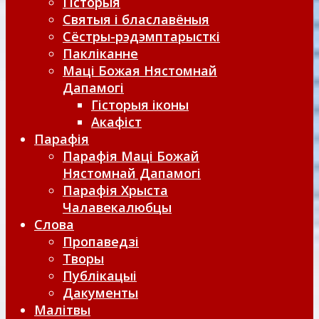
Гісторыя
Святыя і блаславёныя
Сёстры-рэдэмптарысткі
Пакліканне
Маці Божая Нястомнай
Дапамогі
Гісторыя іконы
Акафіст
Парафія
Парафія Маці Божай
Нястомнай Дапамогі
Парафія Хрыста
Чалавекалюбцы
Слова
Пропаведзі
Творы
Публікацыі
Дакументы
Малітвы