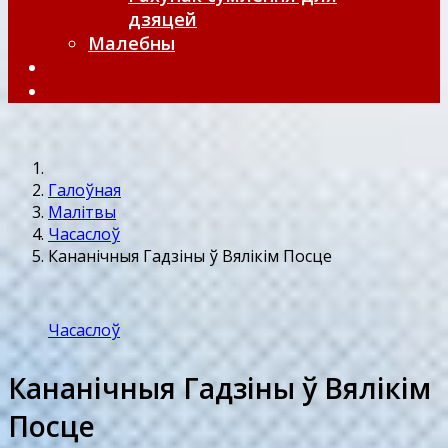
дзяцей
Малебны
Галоўная
Малітвы
Часаслоў
Кананічныя Гадзіны ў Вялікім Посце
Часаслоў
Кананічныя Гадзіны ў Вялікім
Посце