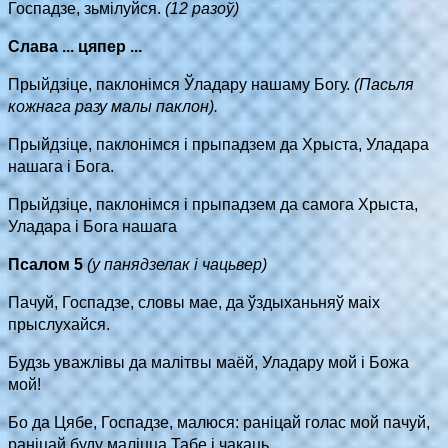
Госпадзе, зьмілуйся.
(12 разоў)
Слава ... цяпер ...
Прыйдзiце, паклонімся Ўладару нашаму Богу.
(Пасьля
кожнага разу малы паклон).
Прыйдзіце, паклонімся і прыпадзем да Хрыста, Уладара
нашага і Бога.
Прыйдзіце, паклонімся і прыпадзем да самога Хрыста,
Уладара і Бога нашага
Псалом 5
(у панядзелак і чацьвер)
Пачуй, Госпадзе, словы мае, да ўздыханьняў маіх
прыслухайся.
Будзь уважлівы да малітвы маёй, Уладару мой і Божа
мой!
Бо да Цябе, Госпадзе, малюся: раніцай голас мой пачуй,
раніцай буду маліцца Табе і чакаць.