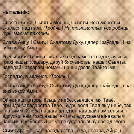
----------
Чытальнік:
Сьвяты Божа, Сьвяты Моцны, Сьвяты Несьмяротны,
зжалься над намі.
(Тройчы) На трысьвятым усе робяць
тры малыя паклоны.
Слава Айцу, і Сыну, і Сьвятому Духу, цяпер і заўсёды, і на
вякі вякоў. Амін.
Усесьвятая Тройца, зжалься над намі: Госпадзе, ачысьці
грахі нашы; Уладару, даруй бясчынствы нашы; Сьвяты,
наведай і аздараві немачы нашы дзеля Твайго імя.
Госпадзе, зьмілуйся.
(Тройчы)
Слава Айцу, і Сыну, і Сьвятому Духу, цяпер і заўсёды, і на
вякі вякоў. Амін.
Ойча наш, каторы ёсьць у небе, сьвяціся імя Тваё,
прыйдзі валадарства Тваё, будзь воля Твая як у небе, так
і на зямлі. Хлеба нашага штодзённага дай нам сёньня, і
адпусьці нам грахі нашы, як і мы адпускаем вінаватым
нашым; і ня ўводзь нас у спакусу, але збаў нас ад злога.
Сьвятар:
Бо Тваё валадарства і сіла, і слава, Айца, і