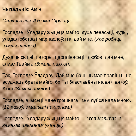
Чытальнік:
Амін.
Малiтва сьв. Ахрэма Сiрыйца
Госпадзе і Ўладару жыцьця майго, духа ленасьці, нуды,
уладалюбства і марнаслоўя ня дай мне.
(Усе робяць
зямны паклон)
Духа чысьціні, пакоры, цярплівасьці і любові дай мне,
слузе Твайму.
(Зямны паклон)
Так, Госпадзе Ўладару! Дай мне бачыць мае правіны і не
асуджаць брата майго, бо Ты блаславёны на вякі вякоў.
Амін
(Зямны паклон)
Госпадзе, ачысьці мяне грэшнага і зьмілуйся нада мною.
(12 разоў, з малымі паклонамі)
Госпадзе і Ўладару жыцьця майго.....
(Уся малітва, з
зямным паклонам уканцы)