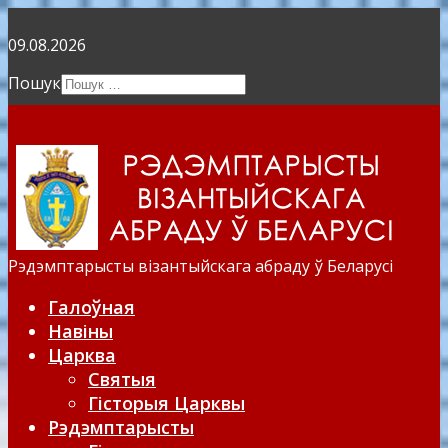
09.08.2026
Пошук
Type 2 or more
characters for results.
Рэдэмптарысты візантыйскага абраду ў Беларусі
Галоўная
Навіны
Царква
Святыя
Гісторыя Царквы
Рэдэмптарысты