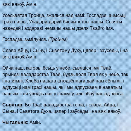
вякі вякоў. Амін.
Усесьвятая Тройца, зжалься над намі: Госпадзе, ачысьці
грахі нашы; Уладару, даруй бясчынствы нашы; Сьвяты,
наведай і аздараві немачы нашы дзеля Твайго імя.
Госпадзе, зьмілуйся.
(Тройчы)
Слава Айцу, і Сыну, і Сьвятому Духу, цяпер і заўсёды, і на
вякі вякоў. Амін.
Ойча наш, каторы ёсьць у небе, сьвяціся імя Тваё,
прыйдзі валадарства Тваё, будзь воля Твая як у небе, так
і на зямлі. Хлеба нашага штодзённага дай нам сёньня, і
адпусьці нам грахі нашы, як і мы адпускаем вінаватым
нашым; і ня ўводзь нас у спакусу, але збаў нас ад злога.
Сьвятар:
Бо Тваё валадарства і сіла, і слава, Айца, і
Сына, і Сьвятога Духа, цяпер і заўсёды і на вякі вякоў.
Чытальнік:
Амін.