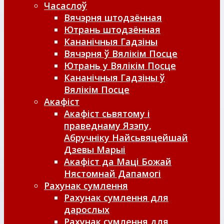
Часаслоў
Вячэрня штодзённая
Ютрань штодзённая
Кананічныя Гадзіны
Вячэрня ў Вялікім Посце
Ютрань у Вялікім Посце
Кананічныя Гадзіны ў
Вялікім Посце
Акафіст
Акафіст сьвятому і
праведнаму Язэпу,
Абручніку Найсьвяцейшай
Дзевы Марыі
Акафіст да Маці Божай
Нястомнай Дапамогі
Рахунак сумлення
Рахунак сумлення для
дарослых
Рахунак сумлення для