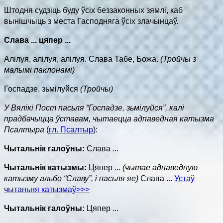
Штодня судзіць буду ўсіх беззаконных зямлі, каб
вынішчыць з места Гасподняга ўсіх злачынцаў.
Слава ... цяпер ...
Алілуя, алілуя, алілуя. Слава Табе, Божа.
(Тройчы з
малымі паклонамі)
Госпадзе, зьмілуйся
(Тройчы)
У Вялікі Пост пасьля “Госпадзе, зьмілуйся”, калі
прадбачыцца ўставам, чытаецца адпаведная катызма
Псалтыра
(
гл. Псалтыр
)
:
Чытальнік галоўны:
Слава ...
Чытальнік катызмы:
Цяпер ...
(чытае адпаведную
катызму альбо “Славу”, і пасьля яе)
Слава ...
Устаў
чытаньня катызмаў>>>
Чытальнік галоўны:
Цяпер ...