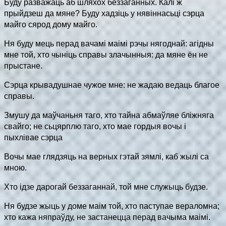
Буду разважаць аб шляхох беззаганных. Калі ж
прыйдзеш да мяне? Буду хадзіць у нявіннасьці сэрца
майго сярод дому майго.
Ня буду мець перад вачамі маімі рэчы нягоднай: агідны
мне той, хто чыніць справы злачынныя: да мяне ён не
прыстане.
Сэрца крывадушнае чужое мне: не жадаю ведаць благое
справы.
Змушу да маўчаньня таго, хто тайна абмаўляе бліжняга
свайго; не сьцярплю таго, хто мае гордыя вочы і
пыхлівае сэрца
Вочы мае глядзяць на верных гэтай зямлі, каб жылі са
мною.
Хто iдзе дарогай беззаганнай, той мне служыць будзе.
Ня будзе жыць у доме маім той, хто паступае вераломна;
хто кажа няпраўду, не застанецца перад вачыма маімі.