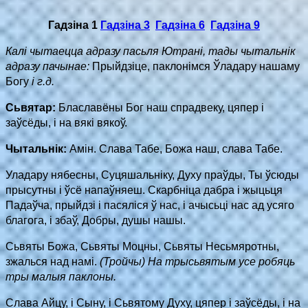
Гадзіна 1
Гадзіна 3
Гадзіна 6
Гадзіна 9
Калі чытаецца адразу пасьля Ютрані, тады чытальнік
адразу пачынае:
Прыйдзіце, паклонімся Ўладару нашаму
Богу
і г.д.
Сьвятар:
Блаславёны Бог наш спрадвеку, цяпер і
заўсёды, і на вякі вякоў.
Чытальнік:
Амін. Слава Табе, Божа наш, слава Табе.
Уладару нябесны, Суцяшальнiку, Духу праўды, Ты ўсюды
прысутны і ўсё напаўняеш. Скарбніца дабра i жыцьця
Падаўча, прыйдзі і пасяліся ў нас, і ачысьці нас ад усяго
благога, і збаў, Добры, душы нашы.
Сьвяты Божа, Сьвяты Моцны, Сьвяты Несьмяротны,
зжалься над намі.
(Тройчы) На трысьвятым усе робяць
тры малыя паклоны.
Слава Айцу, і Сыну, і Сьвятому Духу, цяпер і заўсёды, і на